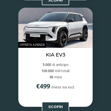
SCOPRI
OFFERTA AZIENDE
KIA EV3
5.000
di anticipo
100.000
KM totali
36
mesi
€499
/mese Iva escl.
SCOPRI