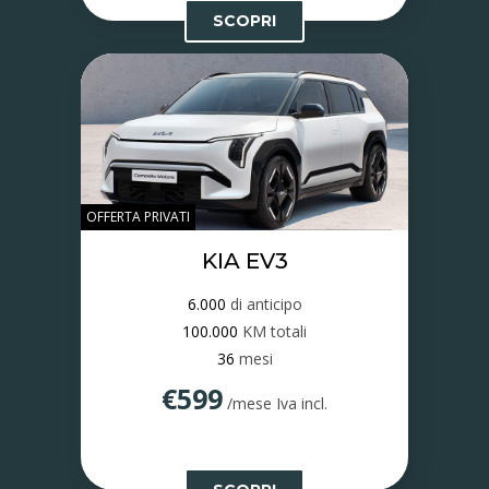
SCOPRI
OFFERTA PRIVATI
KIA EV3
6.000
di anticipo
100.000
KM totali
36
mesi
€599
/mese Iva incl.