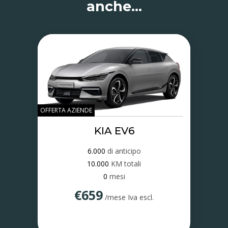
anche…
OFFERTA AZIENDE
KIA EV6
6.000
di anticipo
10.000
KM totali
0
mesi
€659
/mese Iva escl.