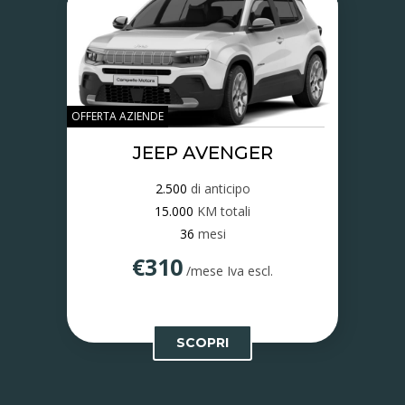
OFFERTA AZIENDE
JEEP AVENGER
2.500
di anticipo
15.000
KM totali
36
mesi
€310
/mese Iva escl.
SCOPRI