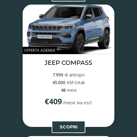
OFFERTA AZIENDE
JEEP COMPASS
7.999
di anticipo
45.000
KM totali
48
mesi
€409
/mese Iva escl.
SCOPRI