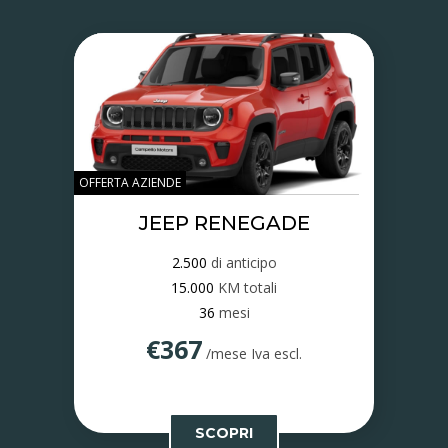
OFFERTA AZIENDE
JEEP RENEGADE
2.500
di anticipo
15.000
KM totali
36
mesi
€367
/mese Iva escl.
SCOPRI